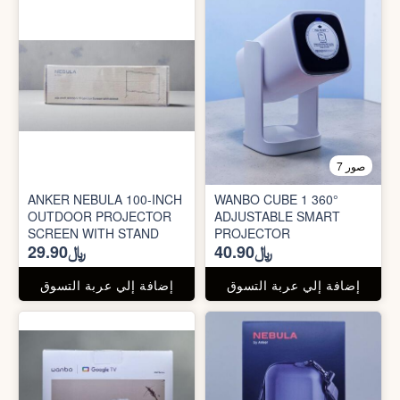
7 صور
ANKER NEBULA 100-INCH
WANBO CUBE 1 360°
OUTDOOR PROJECTOR
ADJUSTABLE SMART
SCREEN WITH STAND
PROJECTOR
﷼40.90
﷼29.90
إضافة إلي عربة التسوق
إضافة إلي عربة التسوق