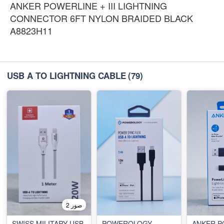
ANKER POWERLINE + III LIGHTNING
CONNECTOR 6FT NYLON BRAIDED BLACK
A8823H11
USB A TO LIGHTNING CABLE
(79)
2 صور
SWISS MILITARY USB
POWEROLOGY
ANKER P