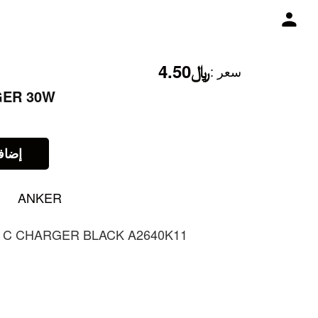
﷼4.50
:
سعر
GER 30W
إضاف
ANKER
 C CHARGER BLACK A2640K11