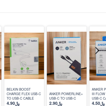
BELKIN BOOST
ANKER 
CHARGE FLEX USB-C
ANKER POWERLINE+
III FLOW
TO USB-C CABLE
USB-C TO USB-C
USB-C C
﷼4.50
﷼2.90
﷼4.90