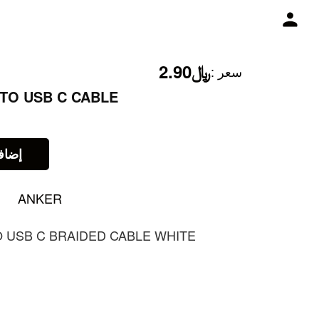
﷼2.90
:
سعر
 TO USB C CABLE
إضاف
ANKER
O USB C BRAIDED CABLE WHITE