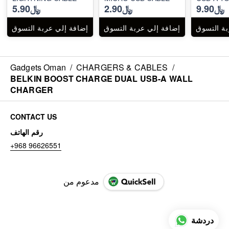
﷼9.90
﷼2.90
﷼5.90
CABLE
بة التسوق
إضافة إلي عربة التسوق
إضافة إلي عربة التسوق
Gadgets Oman
/
CHARGERS & CABLES
/
BELKIN BOOST CHARGE DUAL USB-A WALL
CHARGER
CONTACT US
رقم الهاتف
+968 96626551
مدعوم من
دردشة