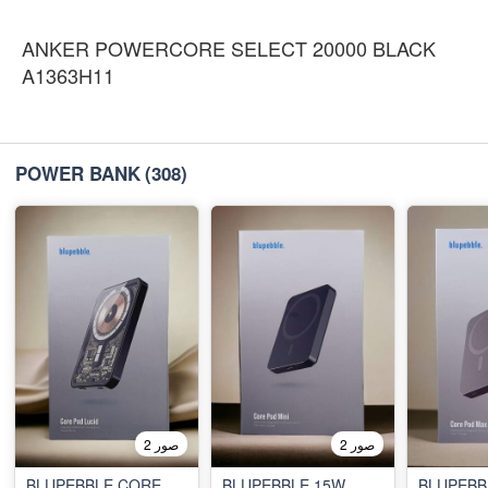
ANKER POWERCORE SELECT 20000 BLACK
A1363H11
POWER BANK
(308)
2 صور
2 صور
BLUPEBBLE CORE
BLUPEBBLE 15W
BLUPEBB